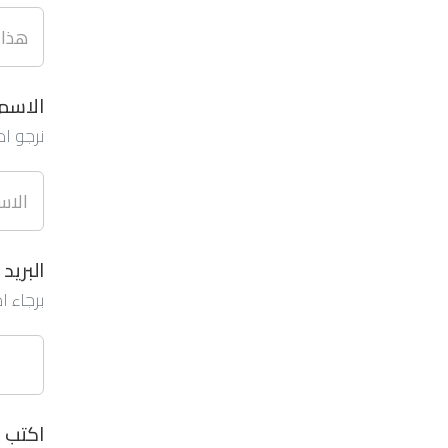
الاسم:
نرجو ا
البريد 
برجاء 
اكتب ب