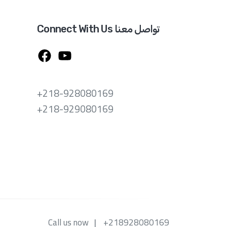
Connect With Us تواصل معنا
+218-928080169
+218-929080169
Call us now
+218928080169